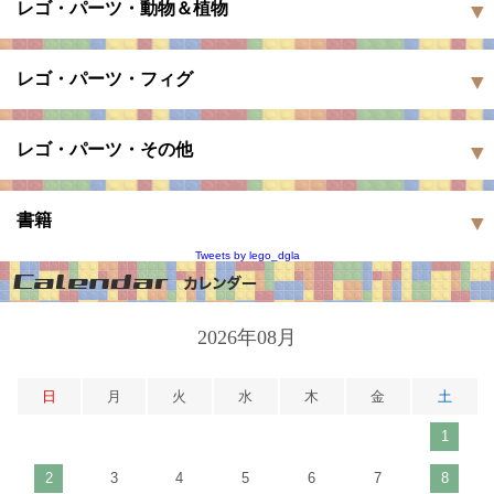
レゴ・パーツ・動物＆植物
レゴ・パーツ・フィグ
レゴ・パーツ・その他
書籍
Tweets by lego_dgla
2026年08月
日
月
火
水
木
金
土
1
2
3
4
5
6
7
8