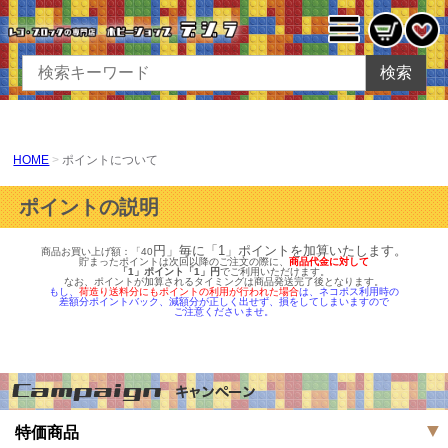
検索
HOME
ポイントについて
ポイントの説明
円」毎に「1」ポイントを加算いたします。
商品お買い上げ額：「40
貯まったポイントは次回以降のご注文の際に、
商品代金に対して
「1」ポイント「1」円
でご利用いただけます。
なお、ポイントが加算されるタイミングは商品発送完了後となります。
もし、
荷造り送料分にもポイントの利用が行われた場合
は、ネコポス利用時の
差額分ポイントバック、減額分が正しく出せず、損をしてしまいますので
ご注意くださいませ。
特価商品