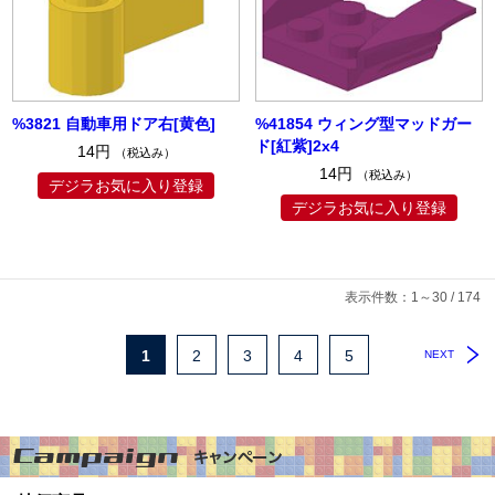
%3821 自動車用ドア右[黄色]
%41854 ウィング型マッドガー
ド[紅紫]2x4
14円
（税込み）
14円
（税込み）
デジラお気に入り登録
デジラお気に入り登録
表示件数：1～30 / 174
1
2
3
4
5
NEXT