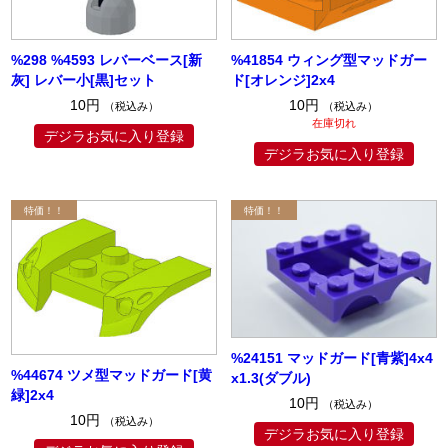
%298 %4593 レバーベース[新
%41854 ウィング型マッドガー
灰] レバー小[黒]セット
ド[オレンジ]2x4
10円
10円
（税込み）
（税込み）
在庫切れ
デジラお気に入り登録
デジラお気に入り登録
%24151 マッドガード[青紫]4x4
%44674 ツメ型マッドガード[黄
x1.3(ダブル)
緑]2x4
10円
（税込み）
10円
（税込み）
デジラお気に入り登録