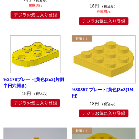
（税込み）
在庫切れ
18円
（税込み）
在庫切れ
デジラお気に入り登録
デジラお気に入り登録
%3176プレート[黄色]2x3(片側
半円穴開き)
%30357 プレート[黄色]3x3(1/4
18円
（税込み）
円)
デジラお気に入り登録
18円
（税込み）
デジラお気に入り登録