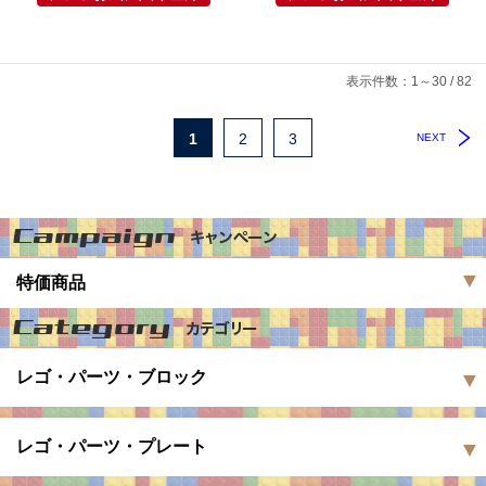
表示件数：1～30 / 82
1
2
3
NEXT
特価商品
レゴ・パーツ・ブロック
レゴ・パーツ・プレート