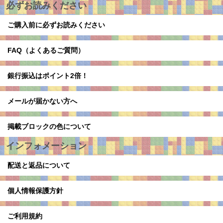
必ずお読みください
ご購入前に必ずお読みください
FAQ（よくあるご質問）
銀行振込はポイント2倍！
メールが届かない方へ
掲載ブロックの色について
インフォメーション
配送と返品について
個人情報保護方針
ご利用規約