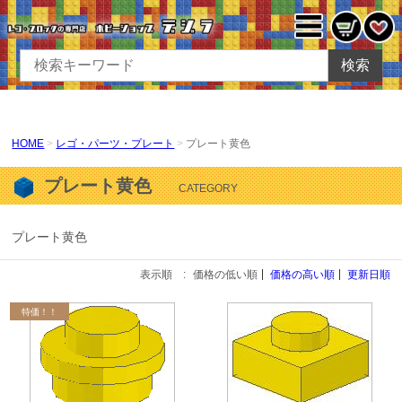
検索
HOME
レゴ・パーツ・プレート
プレート黄色
プレート黄色
CATEGORY
プレート黄色
表示順 :
価格の低い順
価格の高い順
更新日順