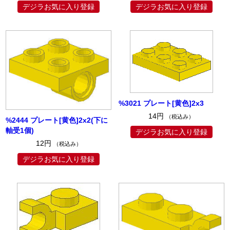
デジラお気に入り登録
デジラお気に入り登録
%3021 プレート[黄色]2x3
14円
（税込み）
%2444 プレート[黄色]2x2(下に
軸受1個)
デジラお気に入り登録
12円
（税込み）
デジラお気に入り登録