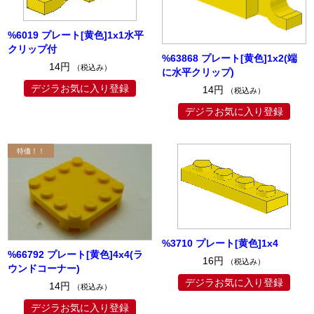
%6019 プレート[黄色]1x1水平
クリップ付
%63868 プレート[黄色]1x2(端
14円
（税込み）
に水平クリップ)
デジラお気に入り登録
14円
（税込み）
デジラお気に入り登録
%3710 プレート[黄色]1x4
%66792 プレート[黄色]4x4(ラ
16円
（税込み）
ウンドコーナー)
デジラお気に入り登録
14円
（税込み）
デジラお気に入り登録