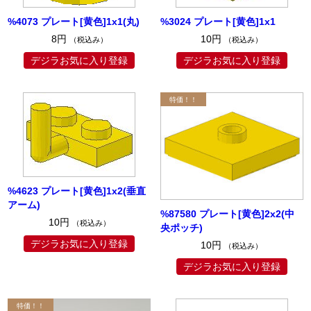
%4073 プレート[黄色]1x1(丸)
%3024 プレート[黄色]1x1
8円
10円
（税込み）
（税込み）
デジラお気に入り登録
デジラお気に入り登録
%4623 プレート[黄色]1x2(垂直
アーム)
%87580 プレート[黄色]2x2(中
10円
（税込み）
央ポッチ)
デジラお気に入り登録
10円
（税込み）
デジラお気に入り登録