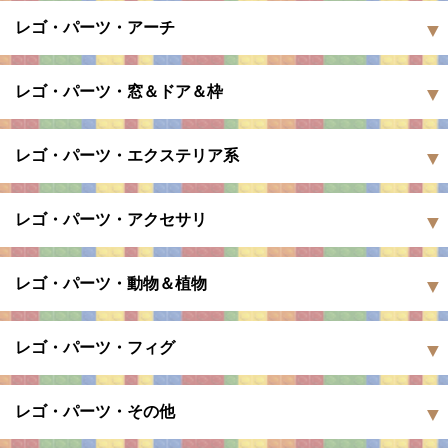
レゴ・パーツ・アーチ
レゴ・パーツ・窓＆ドア＆枠
レゴ・パーツ・エクステリア系
レゴ・パーツ・アクセサリ
レゴ・パーツ・動物＆植物
レゴ・パーツ・フィグ
レゴ・パーツ・その他