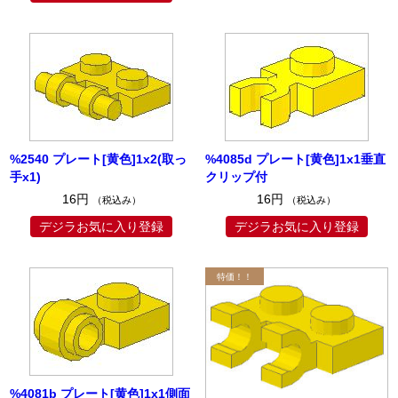
%2540 プレート[黄色]1x2(取っ
%4085d プレート[黄色]1x1垂直
手x1)
クリップ付
16円
16円
（税込み）
（税込み）
デジラお気に入り登録
デジラお気に入り登録
%4081b プレート[黄色]1x1側面