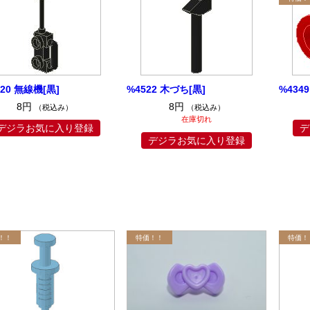
220 無線機[黒]
%4522 木づち[黒]
%434
8円
8円
（税込み）
（税込み）
在庫切れ
デジラお気に入り登録
デ
デジラお気に入り登録