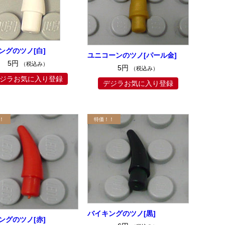
ングのツノ[白]
ユニコーンのツノ[パール金]
5円
（税込み）
5円
（税込み）
ジラお気に入り登録
デジラお気に入り登録
バイキングのツノ[黒]
ングのツノ[赤]