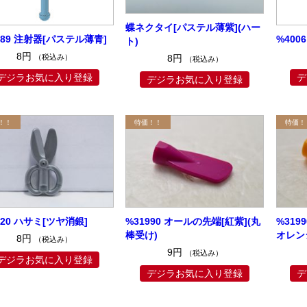
蝶ネクタイ[パステル薄紫](ハー
989 注射器[パステル薄青]
%400
ト)
8円
（税込み）
8円
（税込み）
デジラお気に入り登録
デ
デジラお気に入り登録
920 ハサミ[ツヤ消銀]
%31990 オールの先端[紅紫](丸
%319
棒受け)
オレン
8円
（税込み）
9円
（税込み）
デジラお気に入り登録
デジラお気に入り登録
デ