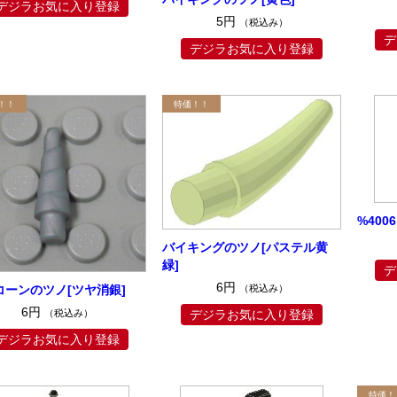
デジラお気に入り登録
5円
（税込み）
デ
デジラお気に入り登録
%400
バイキングのツノ[パステル黄
緑]
デ
6円
（税込み）
コーンのツノ[ツヤ消銀]
6円
デジラお気に入り登録
（税込み）
デジラお気に入り登録