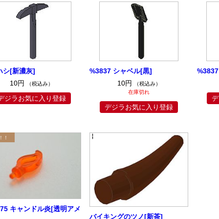
シ[新濃灰]
%3837 シャベル[黒]
%383
10円
10円
（税込み）
（税込み）
在庫切れ
デジラお気に入り登録
デ
デジラお気に入り登録
775 キャンドル炎[透明アメ
バイキングのツノ[新茶]