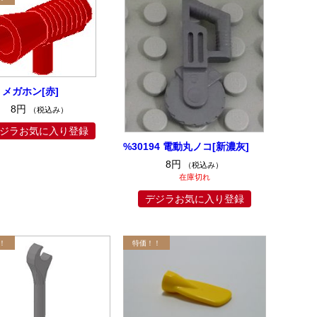
9 メガホン[赤]
8円
（税込み）
ジラお気に入り登録
%30194 電動丸ノコ[新濃灰]
8円
（税込み）
在庫切れ
デジラお気に入り登録