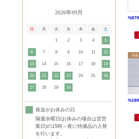
2026年09月
%87
日
月
火
水
木
金
土
1
2
3
4
5
6
7
8
9
10
11
12
13
14
15
16
17
18
19
20
21
22
23
24
25
26
27
28
29
30
%18
発送がお休みの日
隔週水曜日(お休みの場合は翌営
業日)の15時～夜に特価品の入替
を行います。