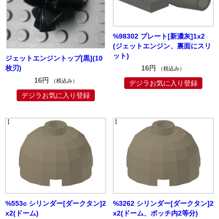
%98302 プレート[新濃灰]1x2
(ジェットエンジン、裏面にスリ
ット)
ジェットエンジントップ[黒](10
枚刃)
16円
（税込み）
16円
（税込み）
デジラお気に入り登録
デジラお気に入り登録
%553c シリンダー[ダークタン]2
%3262 シリンダー[ダークタン]2
x2(ドーム)
x2(ドーム、ポッチ内2等分)