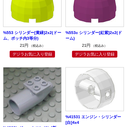
%553 シリンダー[黄緑]2x2(ドー
%553c シリンダー[紅紫]2x2(ド
ム、ポッチ内3等分)
ーム)
21円
21円
（税込み）
（税込み）
デジラお気に入り登録
デジラお気に入り登録
%41531 エンジン・シリンダー
[白]4x4