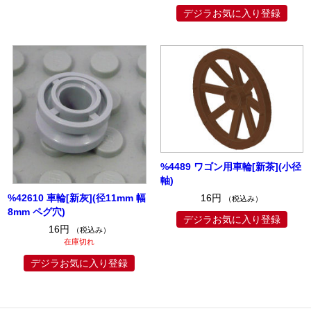
デジラお気に入り登録
%4489 ワゴン用車輪[新茶](小径
軸)
%42610 車輪[新灰](径11mm 幅
16円
（税込み）
8mm ペグ穴)
デジラお気に入り登録
16円
（税込み）
在庫切れ
デジラお気に入り登録