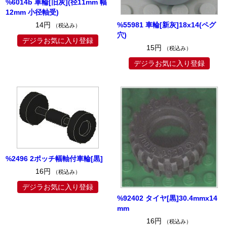
%6014b 車輪[旧灰](径11mm 幅
12mm 小径軸受)
%55981 車輪[新灰]18x14(ペグ
14円
（税込み）
穴)
デジラお気に入り登録
15円
（税込み）
デジラお気に入り登録
%2496 2ポッチ幅軸付車輪[黒]
16円
（税込み）
デジラお気に入り登録
%92402 タイヤ[黒]30.4mmx14
mm
16円
（税込み）