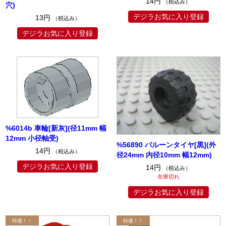
14円
（税込み）
穴)
デジラお気に入り登録
13円
（税込み）
デジラお気に入り登録
%6014b 車輪[新灰](径11mm 幅
12mm 小径軸受)
%56890 バルーンタイヤ[黒](外
14円
（税込み）
径24mm 内径10mm 幅12mm)
デジラお気に入り登録
14円
（税込み）
在庫切れ
デジラお気に入り登録