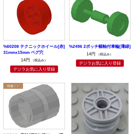
%60208 テクニックホイール[赤]
%2496 2ポッチ幅軸付車輪[薄緑]
31mmx15mm ペグ穴
14円
（税込み）
14円
（税込み）
デジラお気に入り登録
デジラお気に入り登録