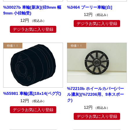
%30027b 車輪[新灰](径9mm 幅
%3464 プーリー車輪[白]
9mm 小径軸受)
12円
（税込み）
12円
（税込み）
デジラお気に入り登録
デジラお気に入り登録
%72210b ホイールカバー[パー
%55981 車輪[黒]18x14(ペグ穴)
ル濃灰](%72206用、9本スポー
ク)
12円
（税込み）
12円
（税込み）
デジラお気に入り登録
デジラお気に入り登録