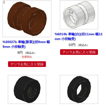
%6014b 車輪[白](径11mm 幅12
mm 小径軸受)
%30027b 車輪[新茶](径9mm 幅
10円
（税込み）
9mm 小径軸受)
デジラお気に入り登録
8円
（税込み）
在庫切れ
デジラお気に入り登録