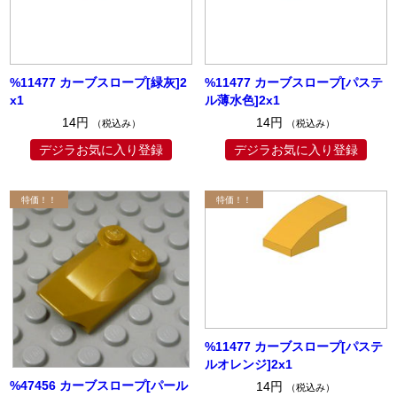
%11477 カーブスロープ[緑灰]2
%11477 カーブスロープ[パステ
x1
ル薄水色]2x1
14円
14円
（税込み）
（税込み）
デジラお気に入り登録
デジラお気に入り登録
%11477 カーブスロープ[パステ
ルオレンジ]2x1
%47456 カーブスロープ[パール
14円
（税込み）