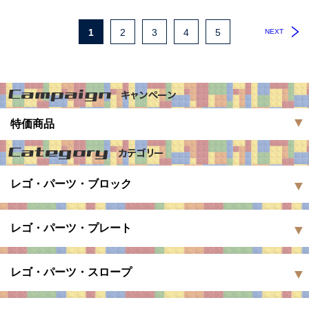
1
2
3
4
5
NEXT
特価商品
レゴ・パーツ・ブロック
レゴ・パーツ・プレート
レゴ・パーツ・スロープ