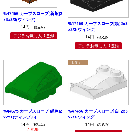
%47456 カーブスロープ[新茶]2
x3x2/3(ウィング)
%47456 カーブスロープ[黒]2x3
14円
（税込み）
x2/3(ウィング)
デジラお気に入り登録
14円
（税込み）
デジラお気に入り登録
%44675 カーブスロープ[緑色]2
%47456 カーブスロープ[白]2x3
x2x1(ディンプル)
x2/3(ウィング)
14円
14円
（税込み）
（税込み）
在庫切れ