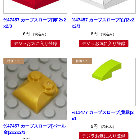
%47457 カーブスロープ[赤]2x2
%47457 カーブスロープ[白]2x2
x2/3
x2/3
6円
8円
（税込み）
（税込み）
デジラお気に入り登録
デジラお気に入り登録
%11477 カーブスロープ[黄緑]2
x1
%47457 カーブスロープ[パール
9円
（税込み）
金]2x2x2/3
デジラお気に入り登録