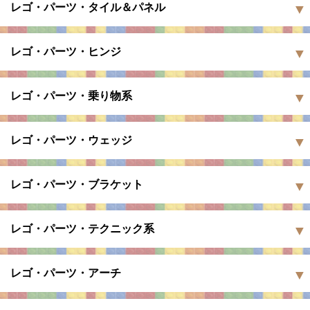
レゴ・パーツ・タイル＆パネル
レゴ・パーツ・ヒンジ
レゴ・パーツ・乗り物系
レゴ・パーツ・ウェッジ
レゴ・パーツ・ブラケット
レゴ・パーツ・テクニック系
レゴ・パーツ・アーチ