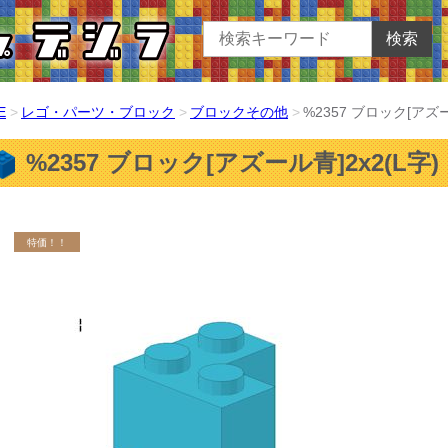
検索
E
レゴ・パーツ・ブロック
ブロックその他
%2357 ブロック[アズー
%2357 ブロック[アズール青]2x2(L字)