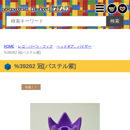
検索
HOME
レゴ・パーツ・フィグ
ヘッドギア、バイザー
%39262 冠[パステル紫]
%39262 冠[パステル紫]