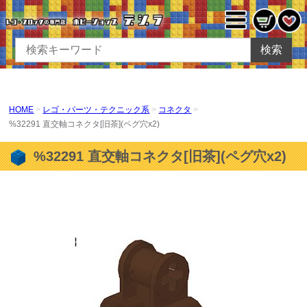
検索
HOME
レゴ・パーツ・テクニック系
コネクタ
%32291 直交軸コネクタ[旧茶](ペグ穴x2)
%32291 直交軸コネクタ[旧茶](ペグ穴x2)