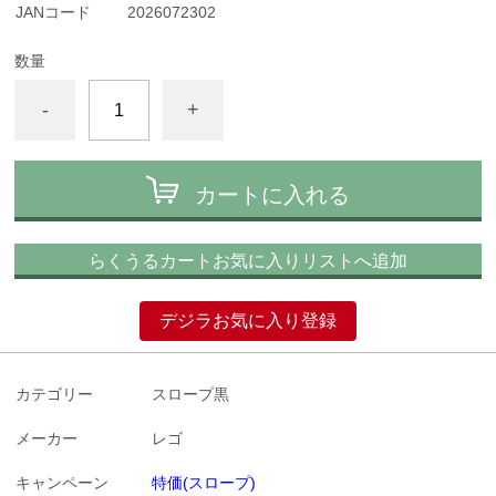
JANコード
2026072302
数量
-
+
カートに入れる
らくうるカートお気に入りリストへ追加
デジラお気に入り登録
カテゴリー
スロープ黒
メーカー
レゴ
キャンペーン
特価(スロープ)