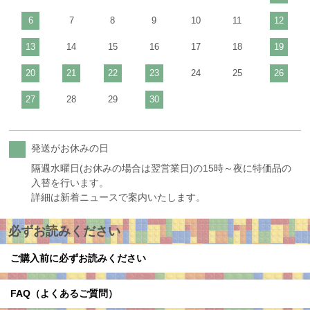
6
7
8
9
10
11
12
13
14
15
16
17
18
19
20
21
22
23
24
25
26
27
28
29
30
発送がお休みの日
隔週水曜日(お休みの場合は翌営業日)の15時～夜に特価品の
入替を行います。
詳細は新着ニュースで案内いたします。
必ずお読みください
ご購入前に必ずお読みください
FAQ（よくあるご質問）