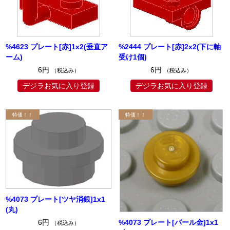
%4623 プレート[赤]1x2(垂直ア
%2444 プレート[赤]2x2(下に軸
ーム)
受け1個)
6円
6円
（税込み）
（税込み）
デジラお気に入り登録
デジラお気に入り登録
%4073 プレート[ツヤ消銀]1x1
(丸)
%4073 プレート[パール金]1x1
6円
（税込み）