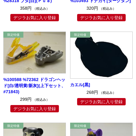
%28318 ブタ[白](Ｐｕａ)
%103493 トナカイ[ダークタン]
358円
320円
（税込み）
（税込み）
デジラお気に入り登録
デジラお気に入り登録
%100588 %72362 ドラゴンヘッ
カエル[黒]
ド[白/透明黄/新灰](上下セット、
#71843)
268円
（税込み）
299円
（税込み）
デジラお気に入り登録
デジラお気に入り登録