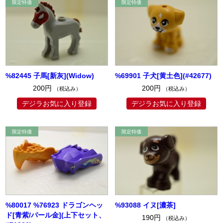
%82445 子馬[新灰](Widow)
%69901 子犬[黄土色](#42677)
200円
200円
（税込み）
（税込み）
デジラお気に入り登録
デジラお気に入り登録
%80017 %76923 ドラゴンヘッ
%93088 イヌ[濃茶]
ド[青紫/パール金](上下セット、
190円
（税込み）