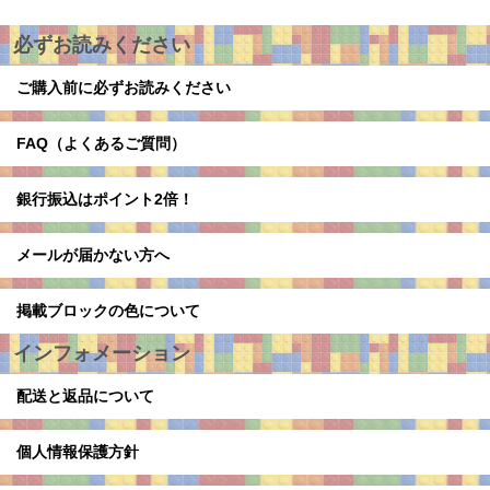
必ずお読みください
ご購入前に必ずお読みください
FAQ（よくあるご質問）
銀行振込はポイント2倍！
メールが届かない方へ
掲載ブロックの色について
インフォメーション
配送と返品について
個人情報保護方針