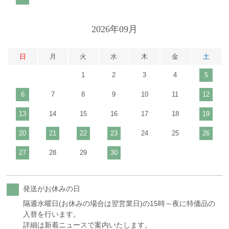
2026年09月
日
月
火
水
木
金
土
1
2
3
4
5
6
7
8
9
10
11
12
13
14
15
16
17
18
19
20
21
22
23
24
25
26
27
28
29
30
発送がお休みの日
隔週水曜日(お休みの場合は翌営業日)の15時～夜に特価品の
入替を行います。
詳細は新着ニュースで案内いたします。