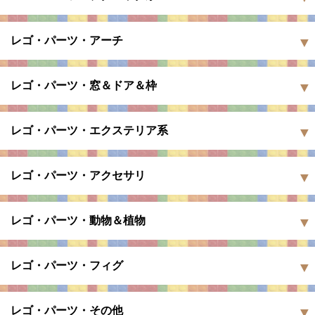
レゴ・パーツ・アーチ
レゴ・パーツ・窓＆ドア＆枠
レゴ・パーツ・エクステリア系
レゴ・パーツ・アクセサリ
レゴ・パーツ・動物＆植物
レゴ・パーツ・フィグ
レゴ・パーツ・その他